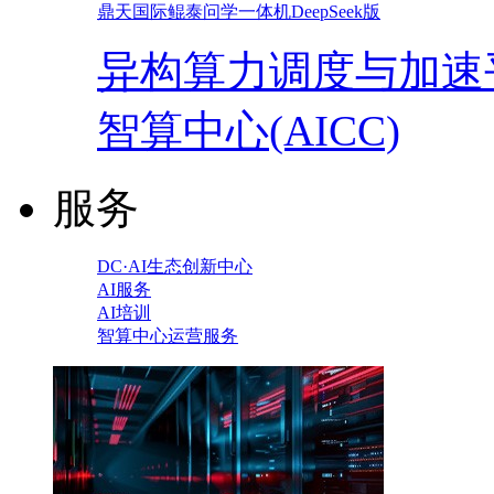
鼎天国际鲲泰问学一体机DeepSeek版
异构算力调度与加速
智算中心(AICC)
服务
DC·AI生态创新中心
AI服务
AI培训
智算中心运营服务