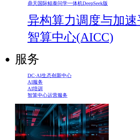
鼎天国际鲲泰问学一体机DeepSeek版
异构算力调度与加速
智算中心(AICC)
服务
DC·AI生态创新中心
AI服务
AI培训
智算中心运营服务